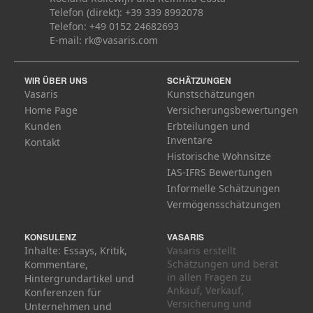
Telefon (direkt): +39 339 8992078
Telefon: +49 0152 24682693
E-mail:
rk@vasaris.com
WIR ÜBER UNS
SCHÄTZUNGEN
Vasaris
Kunstschätzungen
Home Page
Versicherungsbewertungen
Kunden
Erbteilungen und
Inventare
Kontakt
Historische Wohnsitze
IAS-IFRS Bewertungen
Informelle Schätzungen
Vermögensschätzungen
KONSULENZ
VASARIS
Inhalte: Essays, Kritik,
Vasaris erstellt
Schätzungen und berät
Kommentare,
in allen Fragen zu
Hintergrundartikel und
Ankauf, Verkauf,
Konferenzen für
Versicherung und
Unternehmen und