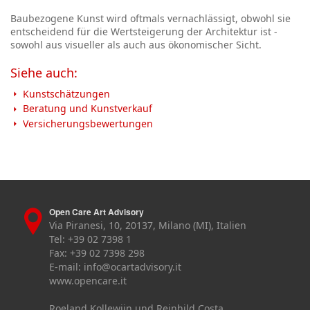
Baubezogene Kunst wird oftmals vernachlässigt, obwohl sie
entscheidend für die Wertsteigerung der Architektur ist -
sowohl aus visueller als auch aus ökonomischer Sicht.
Siehe auch:
Kunstschätzungen
Beratung und Kunstverkauf
Versicherungsbewertungen
Open Care Art Advisory
Via Piranesi, 10, 20137, Milano (MI), Italien
Tel: +39 02 7398 1
Fax: +39 02 7398 298
E-mail:
info@ocartadvisory.it
www.opencare.it
Roeland Kollewijn und Reinhild Costa