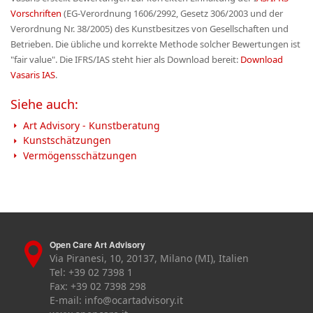
Vorschriften
(EG-Verordnung 1606/2992, Gesetz 306/2003 und der
Verordnung Nr. 38/2005) des Kunstbesitzes von Gesellschaften und
Betrieben. Die übliche und korrekte Methode solcher Bewertungen ist
"fair value". Die IFRS/IAS steht hier als Download bereit:
Download
Vasaris IAS
.
Siehe auch:
Art Advisory - Kunstberatung
Kunstschätzungen
Vermögensschätzungen
Open Care Art Advisory
Via Piranesi, 10, 20137, Milano (MI), Italien
Tel: +39 02 7398 1
Fax: +39 02 7398 298
E-mail:
info@ocartadvisory.it