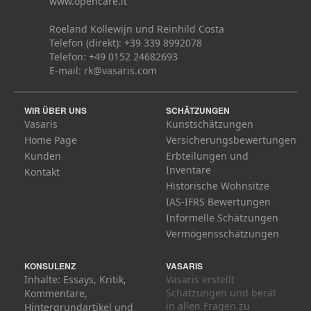
www.opencare.it
Roeland Kollewijn und Reinhild Costa
Telefon (direkt): +39 339 8992078
Telefon: +49 0152 24682693
E-mail:
rk@vasaris.com
WIR ÜBER UNS
SCHÄTZUNGEN
Vasaris
Kunstschätzungen
Home Page
Versicherungsbewertungen
Kunden
Erbteilungen und
Inventare
Kontakt
Historische Wohnsitze
IAS-IFRS Bewertungen
Informelle Schätzungen
Vermögensschätzungen
KONSULENZ
VASARIS
Inhalte: Essays, Kritik,
Vasaris erstellt
Schätzungen und berät
Kommentare,
in allen Fragen zu
Hintergrundartikel und