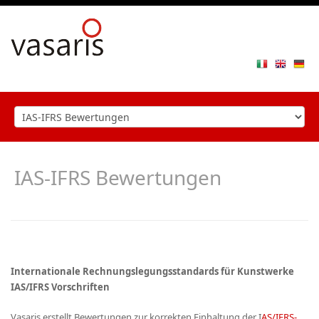
Toggle
navigat
IAS-IFRS Bewertungen
Internationale Rechnungslegungsstandards für Kunstwerke
IAS/IFRS Vorschriften
Vasaris
erstellt Bewertungen zur korrekten Einhaltung der I
AS/IFRS-