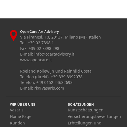
Open Care Art Advisory
Via Piranesi, 10, 20137, Milano (MI), Italien
Tel: +39 02 7398 1
Fax: +39 02 7398 298
E-mail:
info@ocartadvisory.it
www.opencare.it
Roeland Kollewijn und Reinhild Costa
Telefon (direkt): +39 339 8992078
Telefon: +49 0152 24682693
E-mail:
rk@vasaris.com
WIR ÜBER UNS
SCHÄTZUNGEN
Vasaris
Kunstschätzungen
Home Page
Versicherungsbewertungen
Kunden
Erbteilungen und