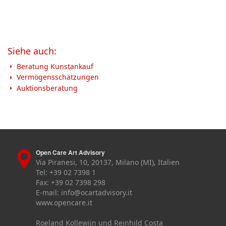
Siehe auch:
Beratung Kunstankauf
Vermögensschätzungen
Auktionsberatung
Open Care Art Advisory
Via Piranesi, 10, 20137, Milano (MI), Italien
Tel: +39 02 7398 1
Fax: +39 02 7398 298
E-mail:
info@ocartadvisory.it
www.opencare.it
Roeland Kollewijn und Reinhild Costa