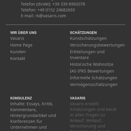
Telefon (direkt): +39 339 8992078
Telefon: +49 0152 24682693
E-mail:
rk@vasaris.com
WIR ÜBER UNS
SCHÄTZUNGEN
Vasaris
Kunstschätzungen
Home Page
Versicherungsbewertungen
Kunden
Erbteilungen und
Inventare
Kontakt
Historische Wohnsitze
IAS-IFRS Bewertungen
Informelle Schätzungen
Vermögensschätzungen
KONSULENZ
VASARIS
Inhalte: Essays, Kritik,
Vasaris erstellt
Schätzungen und berät
Kommentare,
in allen Fragen zu
Hintergrundartikel und
Ankauf, Verkauf,
Konferenzen für
Versicherung und
Unternehmen und