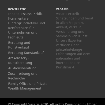
KONSULENZ
VASARIS
Inhalte: Essays, Kritik,
Vasaris erstellt
Schätzungen und berät
Kommentare,
in allen Fragen zu
Hintergrundartikel und
Ankauf, Verkauf,
Konferenzen für
Versicherung und
Unternehmen und
Sammeln von Kunst.
Fachleute
Unsere Experten
Beratung und
verfügen über
Kunstverkauf
jahrzehntelange
Beratung Kunstankauf
Erfahrungen auf dem
Art Advisory -
nationalen und
Kunstberatung
internationalen
Kunstmarkt.
Auktionsberatung
Zuschreibung und
Recherche
Family Office und Private
Wealth Management
© Copyright Vasaris 2020. All rights
Developed by
F2.net