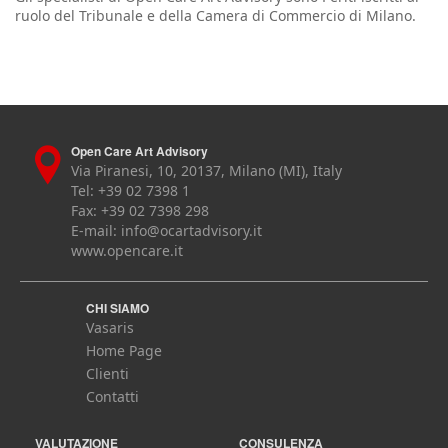
ruolo del Tribunale e della Camera di Commercio di Milano.
Open Care Art Advisory
Via Piranesi, 10, 20137, Milano (MI), Italy
Tel: +39 02 7398 1
Fax: +39 02 7398 298
E-mail:
info@ocartadvisory.it
www.opencare.it
CHI SIAMO
Vasaris
Home Page
Clienti
Contatti
VALUTAZIONE
CONSULENZA