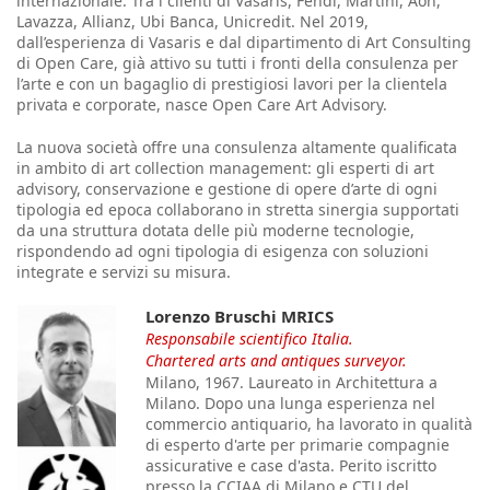
internazionale. Tra i clienti di Vasaris, Fendi, Martini, Aon,
Lavazza, Allianz, Ubi Banca, Unicredit. Nel 2019,
dall’esperienza di Vasaris e dal dipartimento di Art Consulting
di Open Care, già attivo su tutti i fronti della consulenza per
l’arte e con un bagaglio di prestigiosi lavori per la clientela
privata e corporate, nasce Open Care Art Advisory.
La nuova società offre una consulenza altamente qualificata
in ambito di art collection management: gli esperti di art
advisory, conservazione e gestione di opere d’arte di ogni
tipologia ed epoca collaborano in stretta sinergia supportati
da una struttura dotata delle più moderne tecnologie,
rispondendo ad ogni tipologia di esigenza con soluzioni
integrate e servizi su misura.
Lorenzo Bruschi MRICS
Responsabile scientifico Italia.
Chartered arts and antiques surveyor.
Milano, 1967. Laureato in Architettura a
Milano. Dopo una lunga esperienza nel
commercio antiquario, ha lavorato in qualità
di esperto d'arte per primarie compagnie
assicurative e case d'asta. Perito iscritto
presso la CCIAA di Milano e CTU del