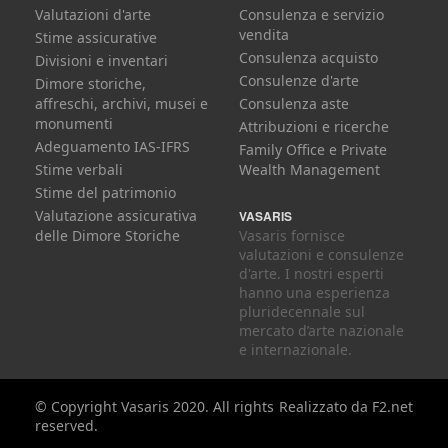
Valutazioni d'arte
Consulenza e servizio
vendita
Stime assicurative
Consulenza acquisto
Divisioni e inventari
Consulenze d'arte
Dimore storiche,
affreschi, archivi, musei e
Consulenza aste
monumenti
Attribuzioni e ricerche
Adeguamento IAS-IFRS
Family Office e Private
Stime verbali
Wealth Management
Stime del patrimonio
Valutazione assicurativa
VASARIS
delle Dimore Storiche
Vasaris fornisce
valutazioni e consulenze
d'arte. I nostri esperti
hanno una esperienza
pluridecennale sul
mercato d’arte nazionale
e internazionale.
© Copyright Vasaris 2020. All rights
Realizzato da
F2.net
reserved.