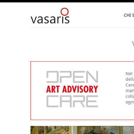
CHI 
Nel 
dell
Care
mana
coll
ogni