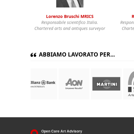
Lorenzo Bruschi MRICS
R
Responsabile scientifico Italia.
Respons
Chartered arts and antiques surveyor
Charte
ABBIAMO LAVORATO PER...
Open Care Art Advisory