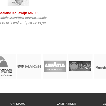
oeland Kollewijn MRICS
abile scientifico internazionale.
red arts and antiques surveyor
CHI SIAMO
VALUTAZIONE
C