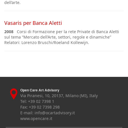
dell’arte.
Vasaris per Banca Aletti
2008
Corsi di Formazione per la rete Private di Banca Aletti
sul tema “Mercato dell’Arte, settori, regole e dinamiche”
Relatori: Lorenzo Bruschi/Roeland Kollewijn.
Open Care Art Advisory
Via Piranesi, 10, 20137, Milano (MI), Italy
Tel: +39 02 7398 1
Fax: +39 02 7398 298
E-mail:
info@ocartadvisory.it
www.opencare.it