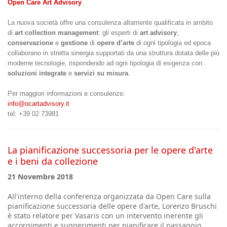
Open Care Art Advisory
.
La nuova società offre una consulenza altamente qualificata in ambito
di
art collection management
: gli esperti di
art advisory
,
conservazione
e
gestione
di
opere d’arte
di ogni tipologia ed epoca
collaborano in stretta sinergia supportati da una struttura dotata delle più
moderne tecnologie, rispondendo ad ogni tipologia di esigenza con
soluzioni integrate
e
servizi su misura
.
Per maggiori informazioni e consulenze:
info@ocartadvisory.it
tel: +39 02 73981
La pianificazione successoria per le opere d'arte
e i beni da collezione
21 Novembre 2018
All'interno della conferenza organizzata da Open Care sulla
pianificazione successoria delle opere d'arte, Lorenzo Bruschi
è stato relatore per Vasaris con un intervento inerente gli
accorgimenti e suggerimenti per pianificare il passaggio