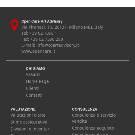
Open Care Art Advisory
Via Piranesi, 10, 20137, Milano (MI), Italy
Tel: +39 02 7398 1
Fax: +39 02 7398 298
E-mail:
info@ocartadvisory.it
www.opencare.it
CHI SIAMO
Vasaris
Home Page
Clienti
Contatti
VALUTAZIONE
CONSULENZA
Valutazioni d'arte
Consulenza e servizio
vendita
Stime assicurative
Consulenza acquisto
Divisioni e inventari
Consulenze d'arte