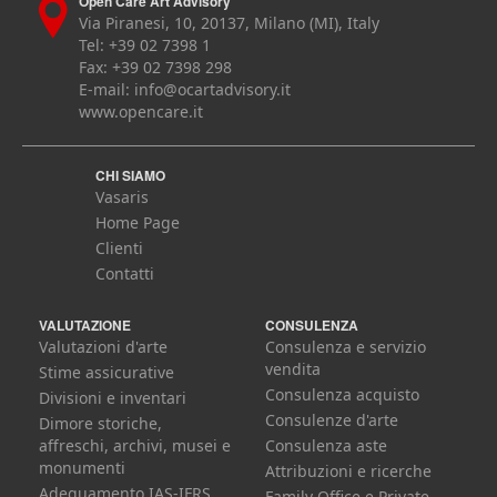
Open Care Art Advisory
Via Piranesi, 10, 20137, Milano (MI), Italy
Tel: +39 02 7398 1
Fax: +39 02 7398 298
E-mail:
info@ocartadvisory.it
www.opencare.it
CHI SIAMO
Vasaris
Home Page
Clienti
Contatti
VALUTAZIONE
CONSULENZA
Valutazioni d'arte
Consulenza e servizio
vendita
Stime assicurative
Consulenza acquisto
Divisioni e inventari
Consulenze d'arte
Dimore storiche,
affreschi, archivi, musei e
Consulenza aste
monumenti
Attribuzioni e ricerche
Adeguamento IAS-IFRS
Family Office e Private